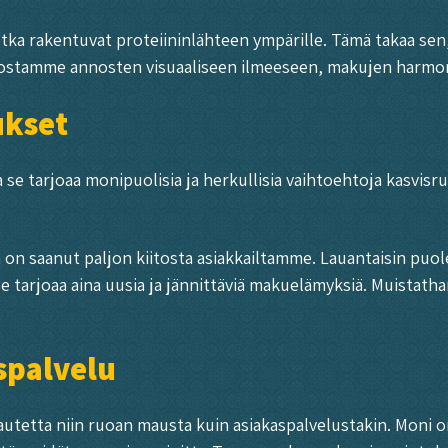
ka rakentuvat proteiininlähteen ympärille. Tämä takaa sen, 
i panostamme annosten visuaaliseen ilmeeseen, makujen harm
ukset
se tarjoaa monipuolisia ja herkullisia vaihtoehtoja kasvisruo
n saanut paljon kiitosta asiakkailtamme. Lauantaisin puoles
e tarjoaa aina uusia ja jännittäviä makuelämyksiä. Muistath
spalvelu
autetta niin ruoan mausta kuin asiakaspalvelustakin. Moni o