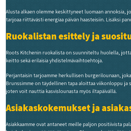
Alusta alkaen olemme keskittyneet luomaan annoksia, jot
tarjoaa riittävästi energiaa päivän haasteisiin. Lisäks
Ruokalistan esittely ja suosit
Roots Kitchenin ruokalista on suunniteltu huolella, jotta 
keitto sekä erilaisia yhdistelmävaihtoehtoja.
Perjantaisin tarjoamme herkullisen burgerilounaan, joka o
Brunssimme on täydellinen tapa aloittaa viikonloppu ja s
joten voit nauttia kasvislounasta myös iltapäivällä.
Asiakaskokemukset ja asiaka
Asiakkaamme ovat antaneet meille paljon positiivista pal