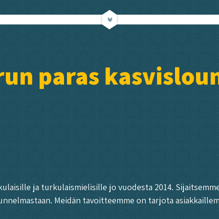
run paras kasvislou
ulaisille ja turkulaismielisille jo vuodesta 2014. Sijaitsem
unnelmastaan. Meidän tavoitteemme on tarjota asiakkaillem