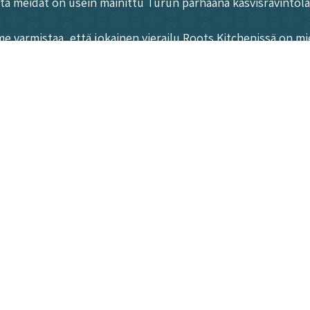
että meidät on usein mainittu Turun parhaana kasvisravintola
me varmistaa, että jokainen vierailu Roots Kitchenissä on m
alitsemaan juuri sinulle sopivan annoksen. Meille on tärkeää
ista ja herkullista kasvisruokaa Turun sydämessä. Tule ja k
henissä
ma
ROOTS KITCHE