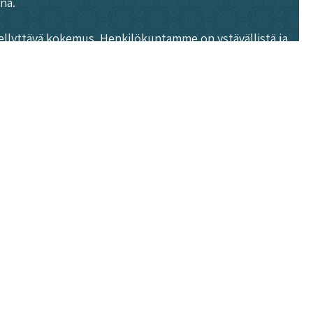
na.
iellyttävä kokemus. Henkilökuntamme on ystävällistä ja
, että jokainen asiakas tuntee olonsa tervetulleeksi ja
oe itse, miksi asiakkaamme rakastavat ruokiamme!
Roots Kitchen Turku Instagram
Roots Kitchen Turku Facebook
Roots Kitchen Turku Kartta
Roots Kitchen Turku Yhteysti
N TURKU