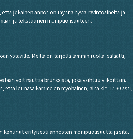
että jokainen annos on täynnä hyviä ravintoaineita ja
oniaan ja tekstuurien monipuolisuuteen.
an ystäville. Meillä on tarjolla lämmin ruoka, salaatti,
taan voit nauttia brunssista, joka vaihtuu viikoittain.
an, että lounasaikamme on myöhäinen, aina klo 17.30 asti,
n kehunut erityisesti annosten monipuolisuutta ja sitä,