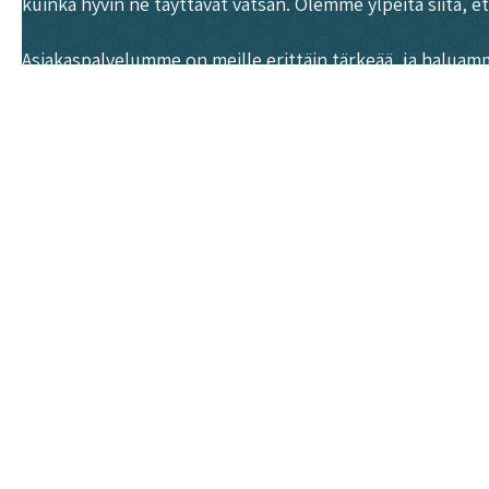
kuinka hyvin ne täyttävät vatsan. Olemme ylpeitä siitä, 
Asiakaspalvelumme on meille erittäin tärkeää, ja haluam
asiantuntevaa, ja he ovat aina valmiita auttamaan sinua v
arvostetuksi.
Roots Kitchen on kasvisravintola, joka tarjoaa monipuol
Samankaltaiset artikkelit
Näin saat puoli kiloa kasviksia lounaalla Roots Kitc
Voiko kasvisruokaa syödä liikaa?
Turun paras kasvisbrunssi: Roots Kitchenin valikoi