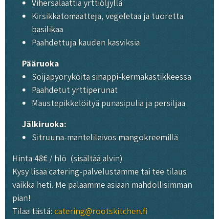
Vihersalaattia yrttiöljyllä
Kirsikkatomaatteja, vegefetaa ja tuoretta
basilikaa
Paahdettuja kauden kasviksia
Pääruoka
Soijapyöryköitä sinappi-kermakastikkeessa
Paahdetut yrttiperunat
Maustepikkelöityä punasipulia ja persiljaa
Jälkiruoka:
Sitruuna-mantelileivos mangokreemillä
Hinta 48€ / hlö (sisältää alvin)
Kysy lisää catering-palvelustamme tai tee tilaus
vaikka heti. Me palaamme asiaan mahdollisimman
pian!
Tilaa tästä:
catering@rootskitchen.fi