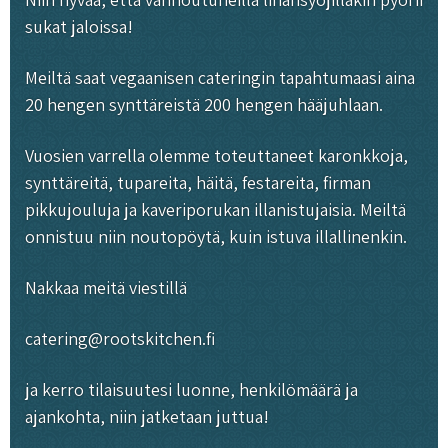
sukat jaloissa!
Meiltä saat vegaanisen cateringin tapahtumaasi aina
20 hengen synttäreistä 200 hengen hääjuhlaan.
Vuosien varrella olemme toteuttaneet karonkkoja,
synttäreitä, tupareita, häitä, festareita, firman
pikkujouluja ja kaveriporukan illanistujaisia. Meiltä
onnistuu niin noutopöytä, kuin istuva illallinenkin.
Nakkaa meitä viestillä
catering@rootskitchen.fi
ja kerro tilaisuutesi luonne, henkilömäärä ja
ajankohta, niin jatketaan juttua!