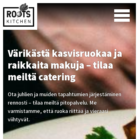
Värikästä kasvisruokaa ja
raikkaita makuja – tilaa
meiltä catering
Ota juhlien ja muiden tapahtumien järjestäminen
rennosti – tilaa meiltä pitopalvelu. Me
varmistamme, että ruoka riittää ja vieraasi
viihtyvät.