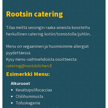
Rootsin catering
Tilaa meiltä sesongin raaka-aineista koostettu
herkullinen catering kotiin/toimistolle/juhliin.
Menu on vegaaninen ja huomioimme allergiat
pyydettäessä.
Kysy menu-vaihtoehdoista osoitteesta:
catering@rootskitchen.fi
Esimerkki Menu:
Alkuruoat
Kevätsipulifocacciaa
Chilihummusta
Tofuskagenia