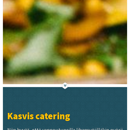
Kasvis catering
Niin hyvää, että vannoutuneilla lihansyöjilläkin pyörii