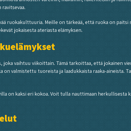
 ravitsevaa.
vää ruokakulttuuria. Meille on tärkeää, että ruoka on paits
ekevät jokaisesta ateriasta elämyksen.
makuelämykset
joka vaihtuu viikoittain. Tämä tarkoittaa, että jokainen vie
ka on valmistettu tuoreista ja laadukkaista raaka-aineista. T
villa on kaksi eri kokoa. Voit tulla nauttimaan herkullisest
elut