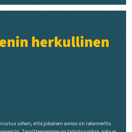
enin herkullinen
erustuu siihen, että jokainen annos on rakennettu
oaineisiin. Tavoitteenamme on tarjota ruokaa, joka ei