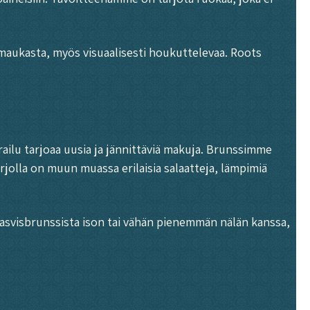
i maukasta, myös visuaalisesti houkuttelevaa. Roots
railu tarjoaa uusia ja jännittäviä makuja. Brunssimme
arjolla on muun muassa erilaisia salaatteja, lämpimiä
a kasvisbrunssista ison tai vähän pienemmän nälän kanssa,