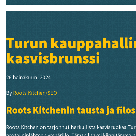
Turun kauppahallin
kasvisbrunssi
26 heinäkuun, 2024
By
Roots Kitchen/SEO
Roots Kitchenin tausta ja filos
Roots Kitchen on tarjonnut herkullista kasvisruokaa Tu
proteiininlähteen ympärille. Tämän lisäksi kiinnitämme h