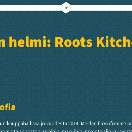
 helmi: Roots Kitch
ofia
run kauppahallissa jo vuodesta 2014. Meidän filosofiamme p
uomiota annosten väreihin, makuihin, rakenteisiin ja ravint