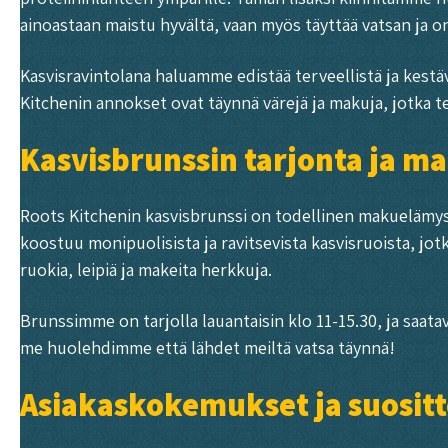
ainoastaan maistu hyvältä, vaan myös täyttää vatsan ja on
Kasvisravintolana haluamme edistää terveellistä ja kestä
Kitchenin annokset ovat täynnä värejä ja makuja, jotka t
Kasvisbrunssin tarjonta ja 
Roots Kitchenin kasvisbrunssi on todellinen makuelämys, 
koostuu monipuolisista ja ravitsevista kasvisruoista, jot
ruokia, leipiä ja makeita herkkuja.
Brunssimme on tarjolla lauantaisin klo 11-15.30, ja saata
me huolehdimme että lähdet meiltä vatsa täynnä!
Asiakaskokemukset ja suositt