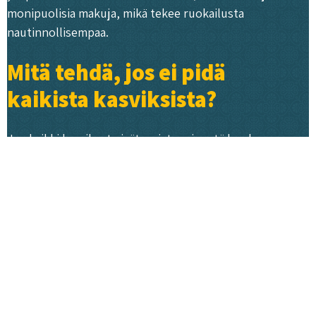
monipuolisia makuja, mikä tekee ruokailusta
nautinnollisempaa.
Mitä tehdä, jos ei pidä
kaikista kasviksista?
Jos kaikki kasvikset eivät maistu, ei syytä huoleen –
monipuolinen valikoima tarjoaa vaihtoehtoja jokaiseen
makuun. Ensinnäkin, valmistustavalla on suuri merkitys:
paahdetut juurekset maistuvat erilaiselta kuin keitetyt,
ja raakaraasteet tuovat erilaista tekstuuria kuin
haudutetut kasvikset.
Kokeile näitä vinkkejä, jos kasvisten syöminen tuntuu
haastavalta: