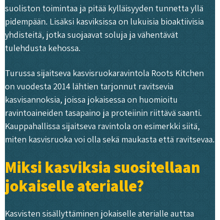
suoliston toimintaa ja pitää kylläisyyden tunnetta yllä
pidempään. Lisäksi kasviksissa on lukuisia bioaktiivisia
yhdisteitä, jotka suojaavat soluja ja vähentävät
tulehdusta kehossa.
Turussa sijaitseva kasvisruokaravintola Roots Kitchen
on vuodesta 2014 lähtien tarjonnut ravitsevia
kasvisannoksia, joissa jokaisessa on huomioitu
ravintoaineiden tasapaino ja proteiinin riittävä saanti.
Kauppahallissa sijaitseva ravintola on esimerkki siitä,
miten kasvisruoka voi olla sekä maukasta että ravitsevaa.
Miksi kasviksia suositellaan
jokaiselle aterialle?
Kasvisten sisällyttäminen jokaiselle aterialle auttaa