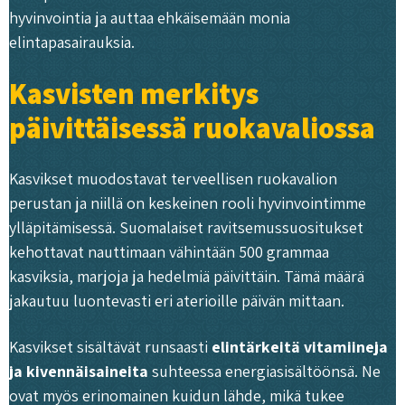
hyvinvointia ja auttaa ehkäisemään monia
elintapasairauksia.
Kasvisten merkitys
päivittäisessä ruokavaliossa
Kasvikset muodostavat terveellisen ruokavalion
perustan ja niillä on keskeinen rooli hyvinvointimme
ylläpitämisessä. Suomalaiset ravitsemussuositukset
kehottavat nauttimaan vähintään 500 grammaa
kasviksia, marjoja ja hedelmiä päivittäin. Tämä määrä
jakautuu luontevasti eri aterioille päivän mittaan.
Kasvikset sisältävät runsaasti
elintärkeitä vitamiineja
ja kivennäisaineita
suhteessa energiasisältöönsä. Ne
ovat myös erinomainen kuidun lähde, mikä tukee