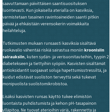
saavuttamaan päivittäisen saantisuosituksen
luontevasti. Kun jokaisella aterialla on kasviksia,
varmistetaan tasainen ravintoaineiden saanti pitkin
päivää ja ehkäistään verensokerin voimakkaita
heilahteluja.
Tutkimusten mukaan runsaasti kasviksia sisältävä
ruokavalio vähentää riskiä sairastua moniin
kroonisiin
sairauksiin
, kuten sydän- ja verisuonitauteihin, tyypin 2
diabetekseen ja tiettyihin syöpiin. Kasvisten sisältämät
antioksidantit suojaavat soluja hapettumisstressiltä, ja
kuidut edistävät suoliston terveyttä sekä tukevat
monipuolista suolistomikrobistoa.
Lisäksi kasvisten runsas käyttö tukee elimistön
luontaista puhdistumista ja kehon pH-tasapainon
ylläpitoa. Ne tuovat aterioihin väriä, rakennetta ja