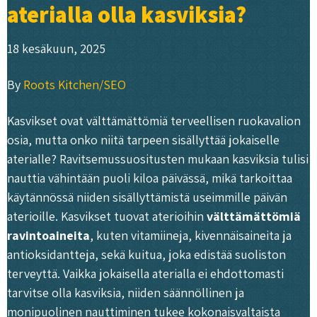
aterialla olla kasviksia?
18 kesäkuun, 2025
By
Roots Kitchen/SEO
Kasvikset ovat välttämättömiä terveellisen ruokavalion
osia, mutta onko niitä tarpeen sisällyttää jokaiselle
aterialle? Ravitsemussuositusten mukaan kasviksia tulisi
nauttia vähintään puoli kiloa päivässä, mikä tarkoittaa
käytännössä niiden sisällyttämistä useimmille päivän
aterioille. Kasvikset tuovat aterioihin
välttämättömiä
ravintoaineita
, kuten vitamiineja, kivennäisaineita ja
antioksidantteja, sekä kuitua, joka edistää suoliston
terveyttä. Vaikka jokaisella aterialla ei ehdottomasti
tarvitse olla kasviksia, niiden säännöllinen ja
monipuolinen nauttiminen tukee kokonaisvaltaista