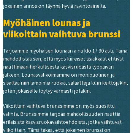
jokainen annos on täynnä hyviä ravintoaineita.
Myöhäinen lounas ja
viikoittain vaihtuva brunssi
Tarjoamme myöhäisen lounaan aina klo 17.30 asti. Tämä
mahdollistaa sen, että myös kiireiset asiakkaat ehtivät
nauttimaan herkullisesta kasvisruoasta työpäivän
jälkeen. Lounasvalikoimamme on monipuolinen ja
sisältää niin lämpimiä ruokia, salaatteja kuin keittojakin,
joten jokaiselle löytyy varmasti jotakin.
Viikoittain vaihtuva brunssimme on myös suosittu
valinta. Brunssimme tarjoaa mahdollisuuden nauttia
erilaisista kasvisruokavaihtoehdoista, jotka vaihtuvat
viikoittain. Tämä takaa, että jokainen brunssi on