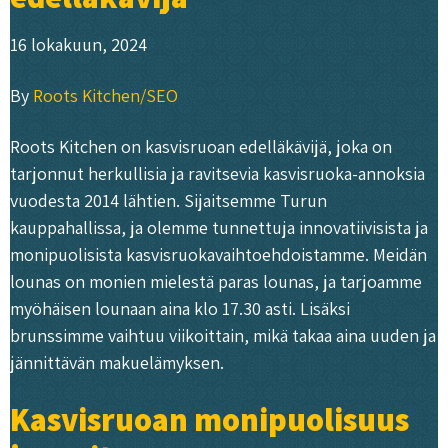
16 lokakuun, 2024
By
Roots Kitchen/SEO
Roots Kitchen on kasvisruoan edelläkävijä, joka on
tarjonnut herkullisia ja ravitsevia kasvisruoka-annoksia
vuodesta 2014 lähtien. Sijaitsemme Turun
kauppahallissa, ja olemme tunnettuja innovatiivisista ja
monipuolisista kasvisruokavaihtoehdoistamme. Meidän
lounas on monien mielestä paras lounas, ja tarjoamme
myöhäisen lounaan aina klo 17.30 asti. Lisäksi
brunssimme vaihtuu viikoittain, mikä takaa aina uuden ja
jännittävän makuelämyksen.
Kasvisruoan monipuolisuus