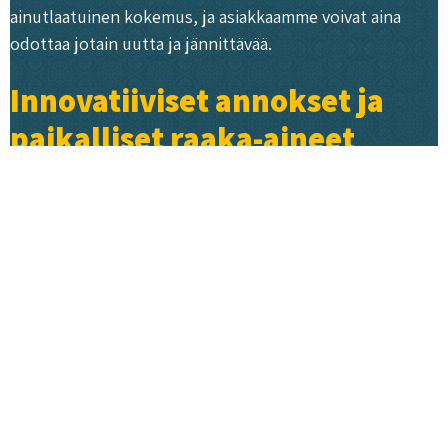
ainutlaatuinen kokemus, ja asiakkaamme voivat aina
odottaa jotain uutta ja jännittävää.
Innovatiiviset annokset ja
paikalliset raaka-aineet
Roots Kitchenin annokset ovat tunnettuja
innovatiivisuudestaan ja monipuolisuudestaan. Meille on
tärkeää käyttää paikallisia ja sesongin mukaisia raaka-
aineita, mikä takaa annostemme tuoreuden ja laadun.
Yhteistyömme paikallisten tuottajien kanssa
mahdollistaa sen, että voimme tarjota asiakkaillemme
parasta mahdollista kasvisruokaa.
Innovatiiviset annoksemme ovat saaneet inspiraationsa
eri puolilta maailmaa, ja ne yhdistävät perinteisiä makuja