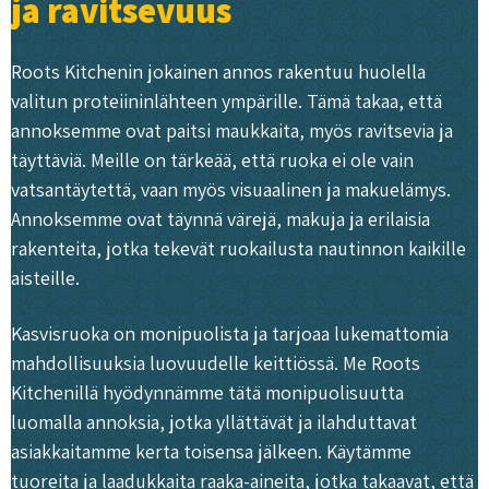
ja ravitsevuus
Roots Kitchenin jokainen annos rakentuu huolella
valitun proteiininlähteen ympärille. Tämä takaa, että
annoksemme ovat paitsi maukkaita, myös ravitsevia ja
täyttäviä. Meille on tärkeää, että ruoka ei ole vain
vatsantäytettä, vaan myös visuaalinen ja makuelämys.
Annoksemme ovat täynnä värejä, makuja ja erilaisia
rakenteita, jotka tekevät ruokailusta nautinnon kaikille
aisteille.
Kasvisruoka on monipuolista ja tarjoaa lukemattomia
mahdollisuuksia luovuudelle keittiössä. Me Roots
Kitchenillä hyödynnämme tätä monipuolisuutta
luomalla annoksia, jotka yllättävät ja ilahduttavat
asiakkaitamme kerta toisensa jälkeen. Käytämme
tuoreita ja laadukkaita raaka-aineita, jotka takaavat, että