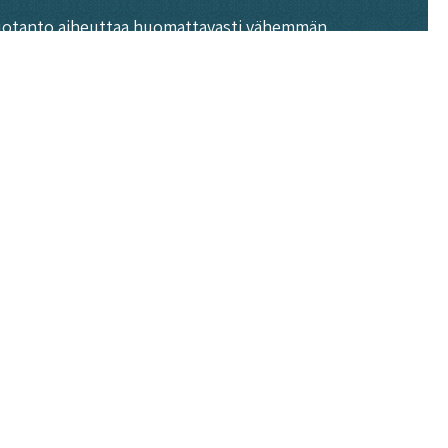
 tuotanto aiheuttaa huomattavasti vähemmän
äisten tuotteiden tuotantoon.
 tyypin 2 diabeteksen riskiä. Kasvisruoka on usein myös
ntoaineet B12-vitamiinia lukuun ottamatta, jota
minen vähentää eläinten kärsimystä ja tukee
planeettamme tulevaisuuden.
uuriin, jossa hyvä maku ja ravitsemus kulkevat käsi
 nauttia täyttäviä ja ravintorikkaita kasvisannoksia,