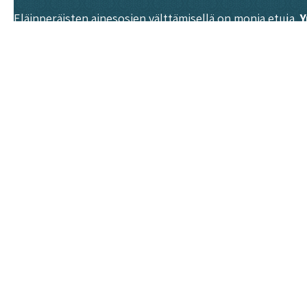
Eläinperäisten ainesosien välttämisellä on monia etuja.
Y
kasvihuonekaasupäästöjä, kuluttaa vähemmän vettä ja m
Terveydellisestä näkökulmasta monipuolinen vegaaniruoka
kuitupitoista, mikä edistää suoliston terveyttä. Oikein k
suositellaan otettavaksi lisäravinteena.
Eettiset syyt ovat monelle tärkein motivaatio vegaaniru
eläinoikeuksia. Kestävä kasvisruoka on vastuullinen val
Laadukas vegaaniruoka ei ole pelkkiä rajoituksia vaan p
kädessä. Turkulaisille tämä makumaailma on avautunut vuo
joissa jokaisessa annoksessa on harkittu kokonaisuus – m
Samankaltaiset artikkelit
Roots Kitchenissä monipuolinen lounasmenu joka a