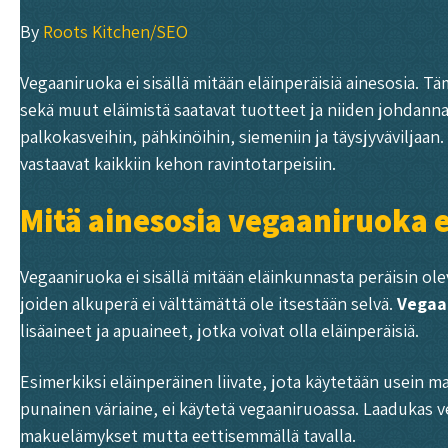
By
Roots Kitchen/SEO
Vegaaniruoka ei sisällä mitään eläinperäisiä ainesosia. T
sekä muut eläimistä saatavat tuotteet ja niiden johdann
palkokasveihin, pähkinöihin, siemeniin ja täysjyväviljaan.
vastaavat kaikkiin kehon ravintotarpeisiin.
Mitä ainesosia vegaaniruoka ei
Vegaaniruoka ei sisällä mitään eläinkunnasta peräisin ole
joiden alkuperä ei välttämättä ole itsestään selvä.
Vegaa
lisäaineet ja apuaineet, jotka voivat olla eläinperäisiä.
Esimerkiksi eläinperäinen liivate, jota käytetään usein m
punainen väriaine, ei käytetä vegaaniruoassa. Laadukas v
makuelämykset mutta eettisemmällä tavalla.