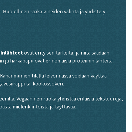
ä. Huolellinen raaka-aineiden valinta ja yhdistely
ninlähteet
ovat erityisen tärkeitä, ja niitä saadaan
n ja härkäpapu ovat erinomaisia proteiinin lähteitä.
. Kananmunien tilalla leivonnassa voidaan käyttää
avesiirappi tai kookossokeri.
geenilla. Vegaaninen ruoka yhdistää erilaisia tekstuureja,
asta mielenkiintoista ja täyttävää.