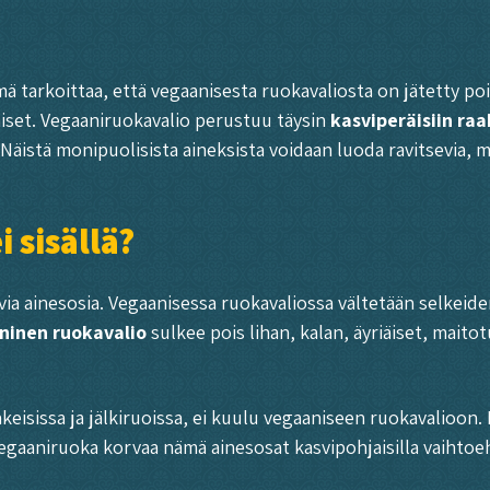
ämä tarkoittaa, että vegaanisesta ruokavaliosta on jätetty po
aiset. Vegaaniruokavalio perustuu täysin
kasviperäisiin raa
 Näistä monipuolisista aineksista voidaan luoda ravitsevia, 
 sisällä?
via ainesosia. Vegaanisessa ruokavaliossa vältetään selkeide
ninen ruokavalio
sulkee pois lihan, kalan, äyriäiset, mait
akeisissa ja jälkiruoissa, ei kuulu vegaaniseen ruokavalioon
egaaniruoka korvaa nämä ainesosat kasvipohjaisilla vaihtoeh