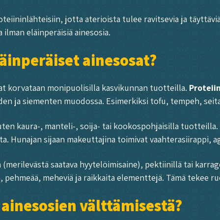
ininlähteisiin, jotta aterioista tulee ravitsevia ja täyttävi
 ilman eläinperäisiä ainesosia.
äinperäiset ainesosat?
t korvataan monipuolisilla kasvikunnan tuotteilla.
Proteii
iden ja siementen muodossa. Esimerkiksi tofu, tempeh, seita
ten kaura-, manteli-, soija- tai kookospohjaisilla tuotteilla
a. Hunajan sijaan makeuttajina toimivat vaahterasiirappi, ag
a (merilevästä saatava hyytelöimisaine), pektiinillä tai karra
, pehmeää, meheviä ja raikkaita elementtejä. Tämä tekee ruo
 ainesosien välttämisestä?