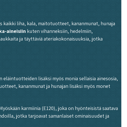
is kaikki liha, kala, maitotuotteet, kananmunat, hunaja
ka-aineisiin
kuten vihanneksiin, hedelmiin,
maukkaita ja täyttäviä ateriakokonaisuuksia, jotka
n eläintuotteiden lisäksi myös monia sellaisia ainesosia,
otuotteet, kananmunat ja hunajan lisäksi myös monet
. Myöskään karmiinia (E120), joka on hyönteisistä saatava
doilla, jotka tarjoavat samanlaiset ominaisuudet ja