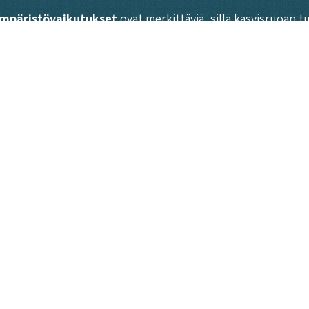
mpäristövaikutukset
ovat merkittäviä, sillä kasvisruoan
aapinta-alaa sekä vähentää metsäkatoa verrattuna eläinper
valio voi auttaa alentamaan kolesterolia, verenpainetta ja
oostettuna vegaaniruokavalio tarjoaa kaikki tarvittavat ravi
okavalion noudattamiseen. Eläinperäisten ainesosien välttä
inta, joka ottaa huomioon sekä eläinten hyvinvoinnin että 
ortti maukkaaseen, värikkääseen ja monipuoliseen ruokakultt
desta 2014 Roots Kitchen -nimisessä ravintolassa, jossa voi
akua, rakennetta ja tärkeitä ravintoaineita.
rkipäivä!