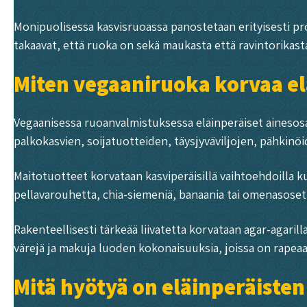
Monipuolisessa kasvisruoassa panostetaan erityisesti protei
takaavat, että ruoka on sekä maukasta että ravintorikasta
Miten vegaaniruoka korvaa el
Vegaanisessa ruoanvalmistuksessa eläinperäiset ainesosa
palkokasvien, soijatuotteiden, täysjyväviljojen, pähkinö
Maitotuotteet korvataan kasviperäisillä vaihtoehdoilla ku
pellavarouhetta, chia-siemeniä, banaania tai omenasosett
Rakenteellisesti tärkeää liivatetta korvataan agar-agarill
värejä ja makuja luoden kokonaisuuksia, joissa on rapeaa
Mitä hyötyä on eläinperäisten