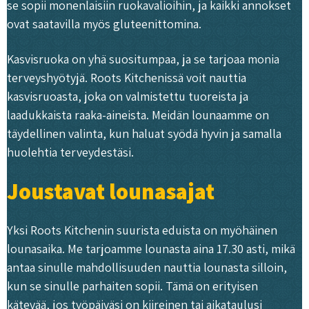
se sopii monenlaisiin ruokavalioihin, ja kaikki annokset
ovat saatavilla myös gluteenittomina.
Kasvisruoka on yhä suositumpaa, ja se tarjoaa monia
terveyshyötyjä. Roots Kitchenissä voit nauttia
kasvisruoasta, joka on valmistettu tuoreista ja
laadukkaista raaka-aineista. Meidän lounaamme on
täydellinen valinta, kun haluat syödä hyvin ja samalla
huolehtia terveydestäsi.
Joustavat lounasajat
Yksi Roots Kitchenin suurista eduista on myöhäinen
lounasaika. Me tarjoamme lounasta aina 17.30 asti, mikä
antaa sinulle mahdollisuuden nauttia lounasta silloin,
kun se sinulle parhaiten sopii. Tämä on erityisen
kätevää, jos työpäiväsi on kiireinen tai aikataulusi