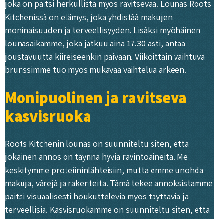
joka on paitsi herkullista myös ravitsevaa. Lounas Roots
Kitchenissä on elämys, joka yhdistää makujen
moninaisuuden ja terveellisyyden. Lisäksi myöhäinen
lounasaikamme, joka jatkuu aina 17.30 asti, antaa
joustavuutta kiireiseenkin päivään. Viikoittain vaihtuva
brunssimme tuo myös mukavaa vaihtelua arkeen.
Monipuolinen ja ravitseva
kasvisruoka
Roots Kitchenin lounas on suunniteltu siten, että
jokainen annos on täynnä hyviä ravintoaineita. Me
keskitymme proteiininlähteisiin, mutta emme unohda
makuja, värejä ja rakenteita. Tämä tekee annoksistamme
paitsi visuaalisesti houkuttelevia myös täyttäviä ja
terveellisiä. Kasvisruokamme on suunniteltu siten, että