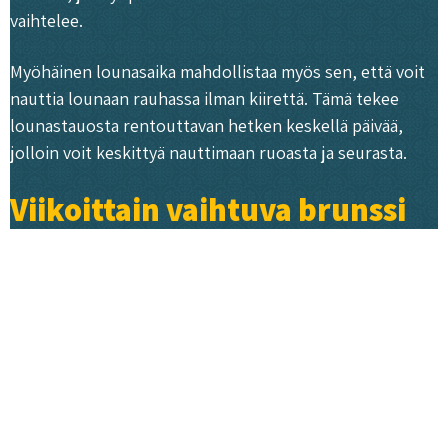
vaihtelee.
Myöhäinen lounasaika mahdollistaa myös sen, että voit
nauttia lounaan rauhassa ilman kiirettä. Tämä tekee
lounastauosta rentouttavan hetken keskellä päivää,
jolloin voit keskittyä nauttimaan ruoasta ja seurasta.
Viikoittain vaihtuva brunssi
Roots Kitchenin brunssi on elämys, joka vaihtuu
viikoittain. Tämä tuo mukavaa vaihtelua ja
mahdollisuuden kokeilla uusia makuja. Brunssimme on
suunniteltu siten, että se tarjoaa monipuolisen
valikoiman herkkuja, jotka sopivat niin arkeen kuin
juhlaan.