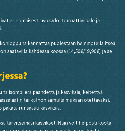
ivat erinomaisesti avokado, tomaattiviipale ja
i.
 Viikonloppuna kannattaa puolestaan hemmotella itseä
 on saatavilla kahdessa koossa (14,50€/19,90€) ja se
rjessa?
una isompi erä paahdettuja kasviksia, keitettyä
nassalaatin tai kulhon aamulla mukaan otettavaksi.
 pakata runsaasti kasviksia.
ssa tarvitsemasi kasvikset. Näin voit helposti koota
n tuoreiden veroisia ja usein käyttövalmiita.