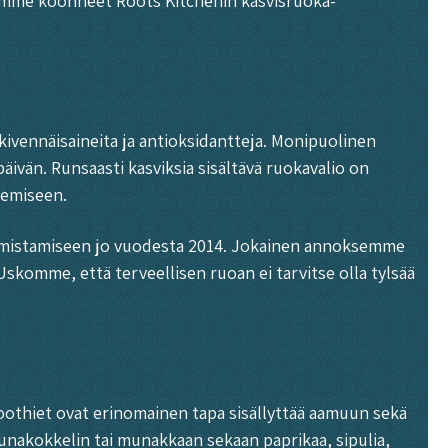
lemme koonneet Roots Kitchenin kasvisruoka-
 kivennäisaineita ja antioksidantteja. Monipuolinen
ivän. Runsaasti kasviksia sisältävä ruokavalio on
nemiseen.
almistamiseen jo vuodesta 2014. Jokainen annoksemme
 Uskomme, että terveellisen ruoan ei tarvitse olla tylsää
oothiet ovat erinomainen tapa sisällyttää aamuun sekä
munakokkelin tai munakkaan sekaan paprikaa, sipulia,