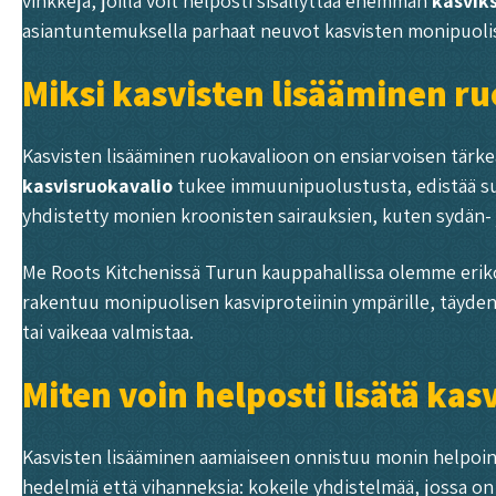
vinkkejä, joilla voit helposti sisällyttää enemmän
kasviks
asiantuntemuksella parhaat neuvot kasvisten monipuoli
Miksi kasvisten lisääminen r
Kasvisten lisääminen ruokavalioon on ensiarvoisen tärkeää
kasvisruokavalio
tukee immuunipuolustusta, edistää suol
yhdistetty monien kroonisten sairauksien, kuten sydän- 
Me Roots Kitchenissä Turun kauppahallissa olemme erik
rakentuu monipuolisen kasviproteiinin ympärille, täydennet
tai vaikeaa valmistaa.
Miten voin helposti lisätä kas
Kasvisten lisääminen aamiaiseen onnistuu monin helpoin 
hedelmiä että vihanneksia: kokeile yhdistelmää, jossa on