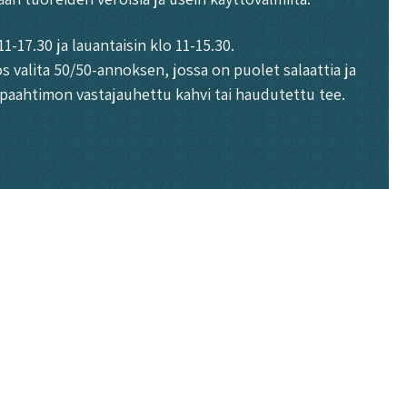
-17.30 ja lauantaisin klo 11-15.30.
 valita 50/50-annoksen, jossa on puolet salaattia ja
ipaahtimon vastajauhettu kahvi tai haudutettu tee.
 terveellisempää. Yksi helpoimpia tapoja on korvata osa
auhoilla, tai lasagnea, johon on lisätty kerroksia
oivat yllättää maullaan positiivisesti.
 erilaisia kastikkeita, kuten avokadopestoa,
Meillä kasvisateriat rakennetaan aina huolella