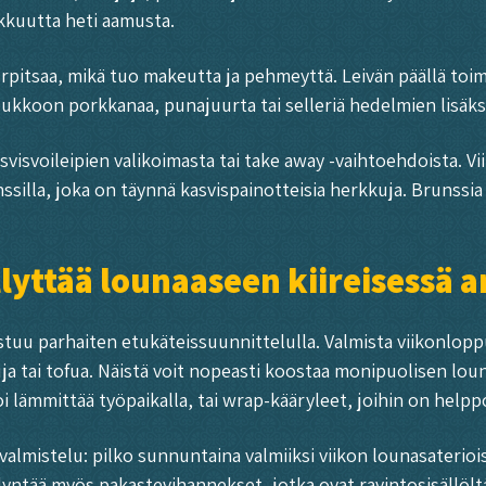
eikkuutta heti aamusta.
rpitsaa, mikä tuo makeutta ja pehmeyttä. Leivän päällä toim
joukkoon porkkanaa, punajuurta tai selleriä hedelmien lisäks
svisvoileipien valikoimasta tai take away -vaihtoehdoista.
nssilla, joka on täynnä kasvispainotteisia herkkuja. Brunssia
ällyttää lounaaseen kiireisessä a
stuu parhaiten etukäteissuunnittelulla. Valmista viikonlopp
uja tai tofua. Näistä voit nopeasti koostaa monipuolisen lou
 lämmittää työpaikalla, tai wrap-kääryleet, joihin on helppo
valmistelu: pilko sunnuntaina valmiiksi viikon lounasaterioi
ntää myös pakastevihannekset, jotka ovat ravintosisällöltää