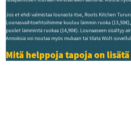
Jos et ehdi valmistaa lounasta itse, Roots Kitchen Turun 
Lounasvaihtoehtoihimme kuuluu lämmin ruoka (13,50€), run
puolet lämmintä ruokaa (14,90€). Lounaaseen sisältyy ai
Annoksia voi noutaa myös mukaan tai tilata Wolt-sovellu
Mitä helppoja tapoja on lisätä 
Ilta-aterioihin kasvisten lisääminen onnistuu monin keks
tavanomaisista aineksista kasviksilla: kokeile esimerkiks
munakoison ja paprikan siivuja.
Kasvisversiot
klassikoist
Lisukkeina toimivat erinomaisesti paahdetut juurekset, hö
tomaattisalsaa tai pähkinäistä tahinia, jotka tuovat ater
Jos et ole varma, miten valmistaa maukkaita kasvisruokia,