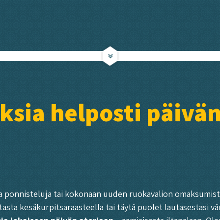
ksia helposti päivän
uria ponnisteluja tai kokonaan uuden ruokavalion omaksumista.
ta kesäkurpitsaraasteella tai täytä puolet lautasestasi värik