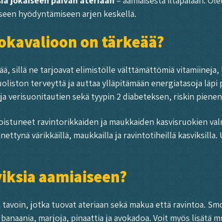
ia jokaiseen päivän ateriaan
– aamiaisesta iltapalaan. O
seen hyödyntämiseen arjen keskellä.
uokavalioon on tärkeää?
, sillä ne tarjoavat elimistölle välttämättömiä vitamiineja,
iston terveyttä ja auttaa ylläpitämään energiatasoja läpi pä
ja verisuonitautien sekä tyypin 2 diabeteksen, riskin piene
oistuneet ravintorikkaiden ja maukkaiden kasvisruokien v
tynä värikkäillä, maukkailla ja ravintotiheillä kasviksilla.
viksia aamiaiseen?
tavoin, jotka tuovat ateriaan sekä makua että ravintoa. Sm
 banaania, marjoja, pinaattia ja avokadoa. Voit myös lisätä 