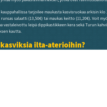
kauppahallissa tarjoilee maukasta kasvisruokaa arkisin klo 11
sas salaatti (13,50€) tai maukas keitto (11,20€). Voit myös
na vastaleivottu leipä dippikastikkeen kera sekä Turun kahv
ksen kautta.
kasviksia ilta-aterioihin?
eliäin tavoin, jotka tekevät ruoasta sekä maukkaampaa että
i spaghettia, jossa puolet pastasta on korvattu kesäkurpitsan
a, kuten paprikatäytteiset kasvispihvit tai linssibolognese, v
yrytetyt kauden kasvikset tai raikas salaatti. Kokeile myös
iaan sekä makua että ravinteikkuutta.
 hae inspiraatiota Roots Kitchenin suosituista annoksista. 