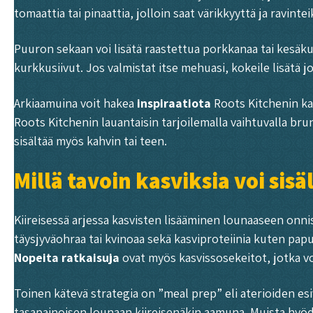
tomaattia tai pinaattia, jolloin saat värikkyyttä ja ravint
Puuron sekaan voi lisätä raastettua porkkanaa tai kesäku
kurkkusiivut. Jos valmistat itse mehuasi, kokeile lisätä 
Arkiaamuina voit hakea
inspiraatiota
Roots Kitchenin ka
Roots Kitchenin lauantaisin tarjoilemalla vaihtuvalla bru
sisältää myös kahvin tai teen.
Millä tavoin kasviksia voi sis
Kiireisessä arjessa kasvisten lisääminen lounaaseen onni
täysjyväohraa tai kvinoaa sekä kasviproteiinia kuten pap
Nopeita ratkaisuja
ovat myös kasvissosekeitot, jotka voi
Toinen kätevä strategia on ”meal prep” eli aterioiden esi
tasapainoisen lounaan kiireisenäkin aamuna. Muista hyödy